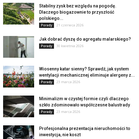
Stabilny zysk bez względu na pogodę.
Dlaczego biogazownie to przyszłość
polskiego...
21 czerwca 2026
Porady
Jak dobrać dyszę do agregatu malarskiego?
30 kwietnia 2026
Porady
Wiosenny katar sienny? Sprawdź, jak system
wentylacji mechanicznej eliminuje alergeny z...
23 marca 2026
Porady
Minimalizm w czystej formie czyli dlaczego
szkło zdominowało współczesne balustrady
23 marca 2026
Porady
Profesjonalna prezentacja nieruchomości to
inwestycja, nie koszt