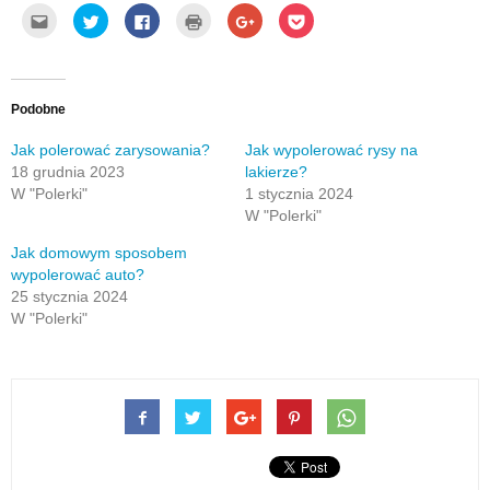
Kliknij,
Udostępnij
Click
Kliknij
Click
Click
aby
na
to
by
to
to
wysłać
Twitterze(Otwiera
share
wydrukować(Otwiera
share
share
to
się
on
się
on
on
do
w
Facebook(Otwiera
w
Google+
Pocket(Otwiera
znajomego
nowym
się
nowym
(Otwiera
się
przez
oknie)
w
oknie)
się
w
e-
nowym
w
nowym
Podobne
mail(Otwiera
oknie)
nowym
oknie)
się
oknie)
w
Jak polerować zarysowania?
Jak wypolerować rysy na
nowym
18 grudnia 2023
lakierze?
oknie)
W "Polerki"
1 stycznia 2024
W "Polerki"
Jak domowym sposobem
wypolerować auto?
25 stycznia 2024
W "Polerki"