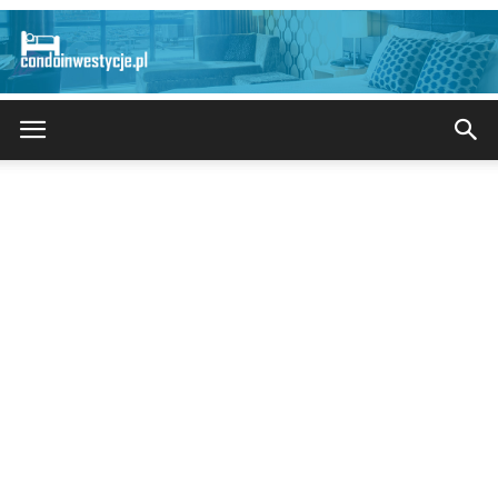
CondoInwestycje.pl