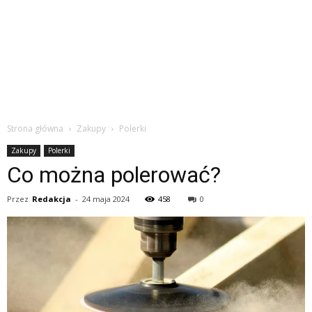
Strona główna
Zakupy
Polerki
Zakupy
Polerki
Co można polerować?
Przez
Redakcja
-
24 maja 2024
458
0