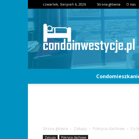
czwartek, Sierpień 6, 2026
Strona główna
O nas
Condomieszkani
Strona główna
Zakupy
Pokrycia dachowe
Co l
Zakupy
Pokrycia dachowe