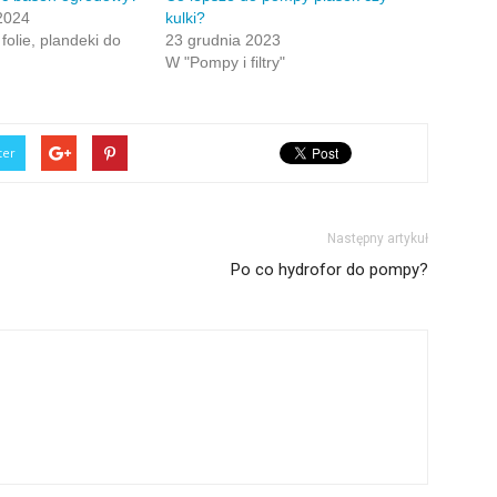
2024
kulki?
folie, plandeki do
23 grudnia 2023
W "Pompy i filtry"
ter
Następny artykuł
Po co hydrofor do pompy?