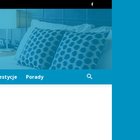
estycje
Porady