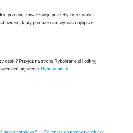
dnie przeanalizować swoje potrzeby i możliwości
 fachowcem, który pomoże nam wybrać najlepsze
zy deski? Przyjdź na stronę Rybobranie.pl i odkryj
dowiedzieć się więcej:
Rybobranie.pl
.
yć basen ogrodowy?
Co lepsze do pompy piasek czy