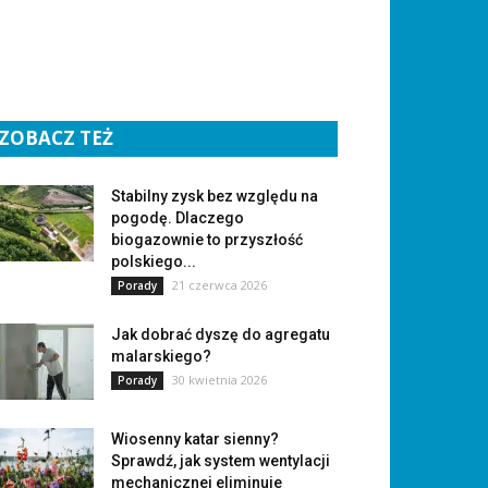
ZOBACZ TEŻ
Stabilny zysk bez względu na
pogodę. Dlaczego
biogazownie to przyszłość
polskiego...
21 czerwca 2026
Porady
Jak dobrać dyszę do agregatu
malarskiego?
30 kwietnia 2026
Porady
Wiosenny katar sienny?
Sprawdź, jak system wentylacji
mechanicznej eliminuje