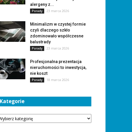
alergeny z...
23 marca 2026
Porady
Minimalizm w czystej formie
czyli dlaczego szkło
zdominowało współczesne
balustrady
23 marca 2026
Porady
Profesjonalna prezentacja
nieruchomości to inwestycja,
nie koszt
18 marca 2026
Porady
Kategorie
tegorie