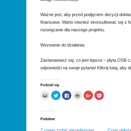
Ważne jest, aby przed podjęciem decyzji dokła
finansowe. Warto również skonsultować się z
rozwiązanie dla naszego projektu.
Wezwanie do działania:
Zastanawiasz się, co jest lepsze – płyta OSB c
odpowiedzi na swoje pytania! Kliknij tutaj, aby 
Podziel się:
Kliknij,
Udostępnij
Click
Kliknij
Click
Click
aby
na
to
by
to
to
wysłać
Twitterze(Otwiera
share
wydrukować(Otwiera
share
share
to
się
on
się
on
on
do
w
Facebook(Otwiera
w
Google+
Pocket(Otwiera
znajomego
nowym
się
nowym
(Otwiera
się
przez
oknie)
w
oknie)
się
w
e-
nowym
w
nowym
Podobne
mail(Otwiera
oknie)
nowym
oknie)
się
oknie)
w
Z czego zrobić niezadaszony
Czym obłoż