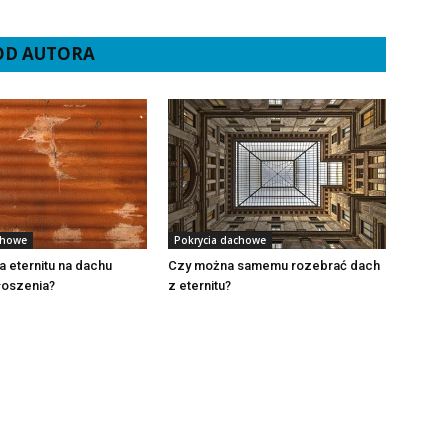
 OD AUTORA
chowe
Pokrycia dachowe
 eternitu na dachu
Czy można samemu rozebrać dach
oszenia?
z eternitu?