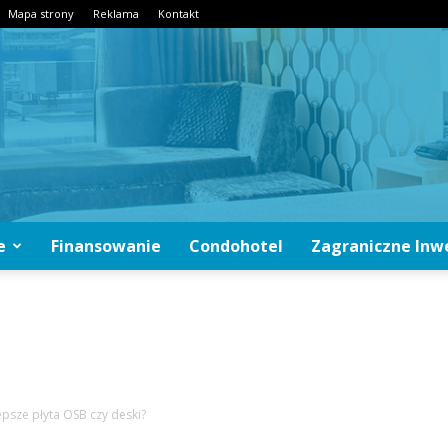
Mapa strony
Reklama
Kontakt
e
Finansowanie
Condohotel
Zagraniczne Inw
CondoInwestycje.pl
epsze płyta OSB czy deski?