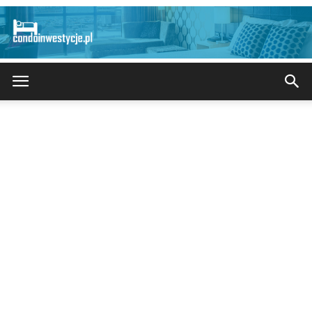
CondoInwestycje.pl