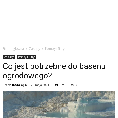
Strona główna
Zakupy
Pompy i filtry
Zakupy
Pompy i filtry
Co jest potrzebne do basenu
ogrodowego?
Przez
Redakcja
-
26 maja 2024
374
0