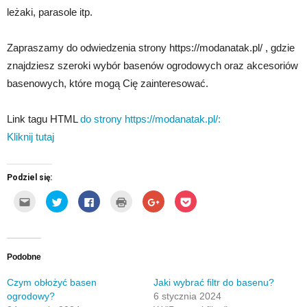
leżaki, parasole itp.
Zapraszamy do odwiedzenia strony https://modanatak.pl/ , gdzie
znajdziesz szeroki wybór basenów ogrodowych oraz akcesoriów
basenowych, które mogą Cię zainteresować.
Link tagu HTML
do strony https://modanatak.pl/:
Kliknij tutaj
Podziel się:
Kliknij,
Udostępnij
Click
Kliknij
Click
Click
aby
na
to
by
to
to
wysłać
Twitterze(Otwiera
share
wydrukować(Otwiera
share
share
to
się
on
się
on
on
do
w
Facebook(Otwiera
w
Google+
Pocket(Otwiera
znajomego
nowym
się
nowym
(Otwiera
się
przez
oknie)
w
oknie)
się
w
e-
nowym
w
nowym
Podobne
mail(Otwiera
oknie)
nowym
oknie)
się
oknie)
w
Czym obłożyć basen
Jaki wybrać filtr do basenu?
nowym
ogrodowy?
6 stycznia 2024
oknie)