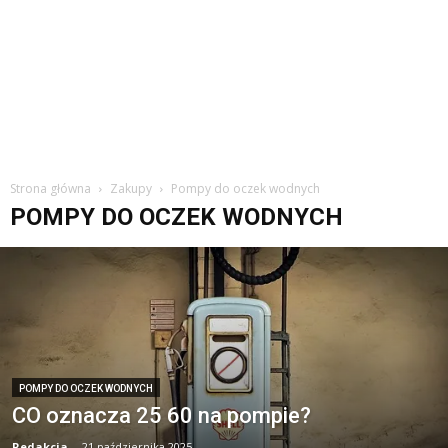
Strona główna
Zakupy
Pompy do oczek wodnych
POMPY DO OCZEK WODNYCH
POMPY DO OCZEK WODNYCH
CO oznacza 25 60 na pompie?
Redakcja
-
21 października 2025