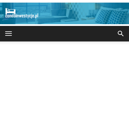
CondoInwestycje.pl