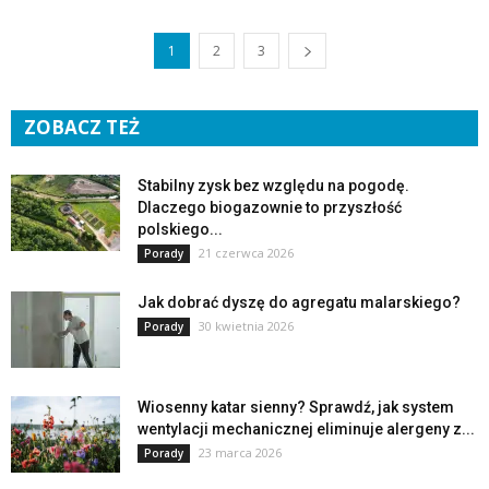
1
2
3
ZOBACZ TEŻ
Stabilny zysk bez względu na pogodę.
Dlaczego biogazownie to przyszłość
polskiego...
21 czerwca 2026
Porady
Jak dobrać dyszę do agregatu malarskiego?
30 kwietnia 2026
Porady
Wiosenny katar sienny? Sprawdź, jak system
wentylacji mechanicznej eliminuje alergeny z...
23 marca 2026
Porady