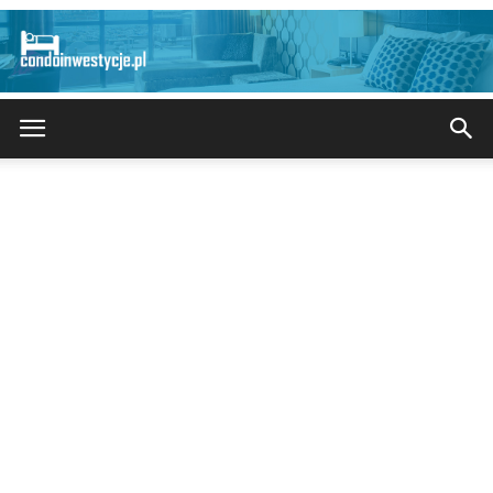
CondoInwestycje.pl