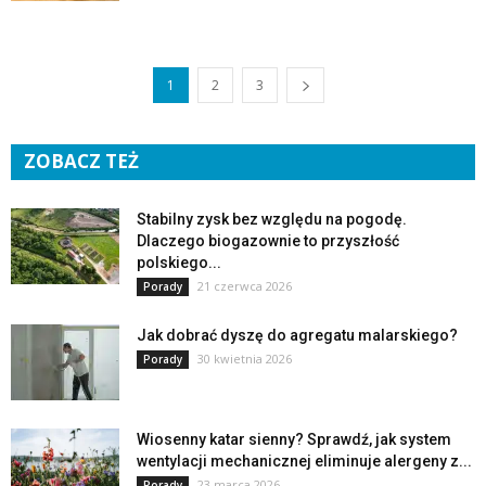
1
2
3
ZOBACZ TEŻ
Stabilny zysk bez względu na pogodę.
Dlaczego biogazownie to przyszłość
polskiego...
21 czerwca 2026
Porady
Jak dobrać dyszę do agregatu malarskiego?
30 kwietnia 2026
Porady
Wiosenny katar sienny? Sprawdź, jak system
wentylacji mechanicznej eliminuje alergeny z...
23 marca 2026
Porady