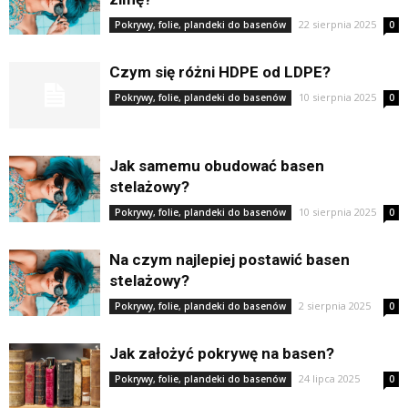
22 sierpnia 2025
Pokrywy, folie, plandeki do basenów
0
Czym się różni HDPE od LDPE?
10 sierpnia 2025
Pokrywy, folie, plandeki do basenów
0
Jak samemu obudować basen
stelażowy?
10 sierpnia 2025
Pokrywy, folie, plandeki do basenów
0
Na czym najlepiej postawić basen
stelażowy?
2 sierpnia 2025
Pokrywy, folie, plandeki do basenów
0
Jak założyć pokrywę na basen?
24 lipca 2025
Pokrywy, folie, plandeki do basenów
0