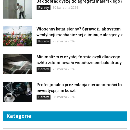
Jak dobrać dyszę do agregatu malarskiego?
30 kwietnia 2026
Porady
Wiosenny katar sienny? Sprawdź, jak system
wentylacji mechanicznej eliminuje alergeny z...
23 marca 2026
Porady
Minimalizm w czystej formie czyli dlaczego
szkło zdominowało współczesne balustrady
23 marca 2026
Porady
Profesjonalna prezentacja nieruchomości to
inwestycja, nie koszt
18 marca 2026
Porady
Kategorie
Kategorie