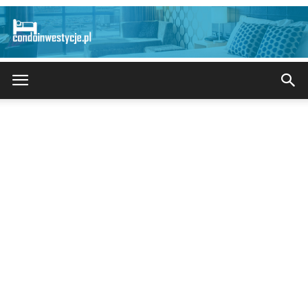
CondoInwestycje.pl