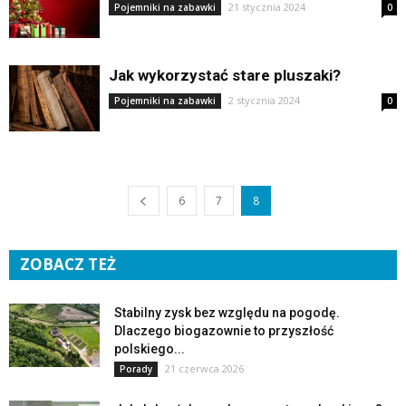
21 stycznia 2024
Pojemniki na zabawki
0
Jak wykorzystać stare pluszaki?
2 stycznia 2024
Pojemniki na zabawki
0
6
7
8
ZOBACZ TEŻ
Stabilny zysk bez względu na pogodę.
Dlaczego biogazownie to przyszłość
polskiego...
21 czerwca 2026
Porady